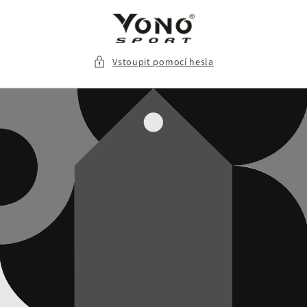
Přejít k
obsahu
Vstoupit pomocí hesla